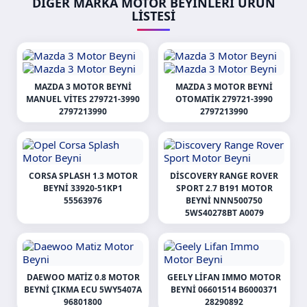
DIĞER MARKA MOTOR BEYINLERI ÜRÜN
LISTESI
MAZDA 3 MOTOR BEYNI
MAZDA 3 MOTOR BEYNI
MANUEL VITES 279721-3990
OTOMATIK 279721-3990
2797213990
2797213990
CORSA SPLASH 1.3 MOTOR
DISCOVERY RANGE ROVER
BEYNI 33920-51KP1
SPORT 2.7 B191 MOTOR
55563976
BEYNI NNN500750
5WS40278BT A0079
DAEWOO MATIZ 0.8 MOTOR
GEELY LIFAN IMMO MOTOR
BEYNI ÇIKMA ECU 5WY5407A
BEYNI 06601514 B6000371
96801800
28290892