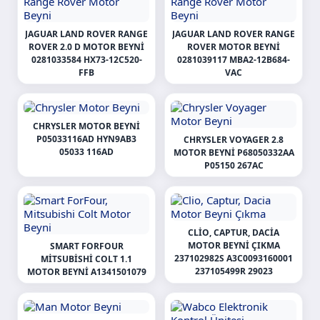
JAGUAR LAND ROVER RANGE
JAGUAR LAND ROVER RANGE
ROVER 2.0 D MOTOR BEYNI
ROVER MOTOR BEYNI
0281033584 HX73-12C520-
0281039117 MBA2-12B684-
FFB
VAC
CHRYSLER MOTOR BEYNI
P05033116AD HYN9AB3
CHRYSLER VOYAGER 2.8
05033 116AD
MOTOR BEYNI P68050332AA
P05150 267AC
CLIO, CAPTUR, DACIA
MOTOR BEYNI ÇIKMA
SMART FORFOUR
237102982S A3C0093160001
MITSUBISHI COLT 1.1
237105499R 29023
MOTOR BEYNI A1341501079