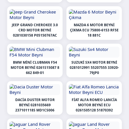
JEEP GRAND CHEROKEE 3.0
MAZDA 6 MOTOR BEYNI
CRD MOTOR BEYNI
ÇIKMA ECU 75800-6153 RF5E
0281030158 P05150767AC
18 881C
BMW MINI CLUBMAN F54
SUZUKI SX4 MOTOR BEYNI
MOTOR BEYNI 0261S15087 8
0281012991 55207555 33920-
662 849-01
79JP0
DACIA DUSTER MOTOR
FIAT ALFA ROMEO LANCIA
BEYNI 0281035669
MOTOR BEYNI ECU
237101118S MD1CS006
0261S05128 51870392