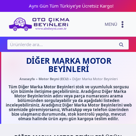
Skip
Aynı Gün Tüm Türkiye'ye Ücretsiz Kargo!
to
content
MENÜ
Ara:
ARA
DIĞER MARKA MOTOR
BEYINLERI
Anasayfa
»
Motor Beyni (ECU)
»
Diğer Marka Motor Beyinleri
Tüm Diğer Marka Motor Beyinleri stok ve uyumluluk sorgusu
için bizimle iletişime geçebilirsiniz. Aradığınız Diğer Marka
Motor Beyinlerinin adını veya parça numarasını arama
bölümünden sorgulayabilir ya da aşağıdaki listeden
inceleyebilirsiniz. Aradığınız Diğer Marka Motor Beyinlerini web
sitemizde göremiyorsanız, WhatsApp veya telefon üzerinden
bize ulaşmanız durumunda, stok kontrolü yapılıp, mevcut
olması halinde ürün aynı gün kargoya teslim edilir.