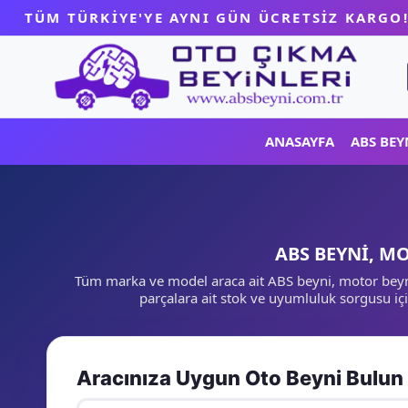
Skip
TÜM TÜRKİYE'YE AYNI GÜN ÜCRETSİZ KARGO
to
content
ANASAYFA
ABS BEY
ABS BEYNİ, MO
Tüm marka ve model araca ait ABS beyni, motor beyni, 
parçalara ait stok ve uyumluluk sorgusu iç
Aracınıza Uygun Oto Beyni Bulun