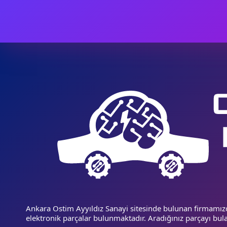
listelenmeyen ürünlerle ilgili olarak stok ve uy
Türkiye’ye ücretsiz kargo imkanı sunuyoruz. Sa
beyin
parçasını güvenle temin edebilirsiniz.
Ankara Ostim Ayyıldız Sanayi sitesinde bulunan firmamız
elektronik parçalar bulunmaktadır. Aradığınız parçayı bula