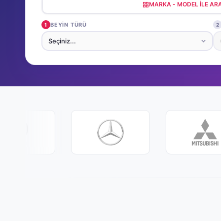
MARKA - MODEL ILE A
BEYIN TÜRÜ
1
2