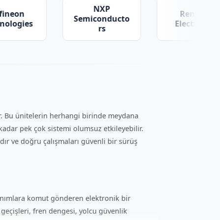
NXP
Renesas
Lea
Semiconducto
Electronics
Corpor
rs
r. Bu ünitelerin herhangi birinde meydana
adar pek çok sistemi olumsuz etkileyebilir.
dır ve doğru çalışmaları güvenli bir sürüş
onanımlara komut gönderen elektronik bir
geçişleri, fren dengesi, yolcu güvenlik