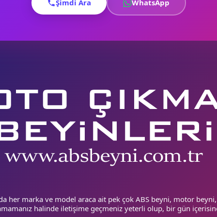
umluluk sorgusu için iletişime geçebilirsiniz.
Oto beyin fiyatları
kon
Şimdi Ara
WhatsApp
tış öncesi ve sonrası her aşamada WhatsApp destek hattımızdan bi
da her marka ve model araca ait pek çok ABS beyni, motor beyni,
mamanız halinde iletişime geçmeniz yeterli olup, bir gün içerisin