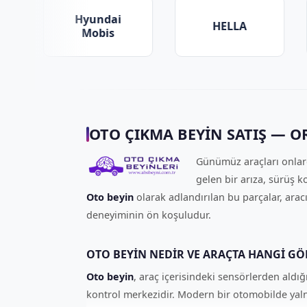
dai
HELLA
Aptiv
is
OTO ÇIKMA BEYIN SATIŞ — OR
Günümüz araçları onlarc
gelen bir arıza, sürüş 
Oto beyin
olarak adlandırılan bu parçalar, arac
deneyiminin ön koşuludur.
OTO BEYIN NEDIR VE ARAÇTA HANGI GÖ
Oto beyin
, araç içerisindeki sensörlerden aldı
kontrol merkezidir. Modern bir otomobilde yalnı