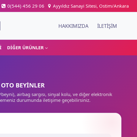
0(544) 456 29 06
Ayyıldız Sanayi Sitesi, Ostim/Ankara
HAKKIMIZDA
İLETIŞIM
I
DIĞER ÜRÜNLER
R OTO BEYİNLER
yni), airbag sargısı, sinyal kolu, ve diğer elektronik
memeniz durumunda iletişime geçebilirsiniz.