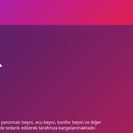
usunda uygun fiyatlı bir politika izliyor, tüm
ze ulaşabilir, aracınıza en uygun
çıkma oto
 şanzıman beyni, ecu beyni, konfor beyni ve diğer
de tedarik edilerek tarafınıza kargolanmaktadır.