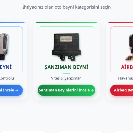
İhtiyacınız olan oto beyni kategorisini seçin
EYNİ
ŞANZIMAN BEYNİ
AİR
ontrolü
Vites & Şanzıman
Hava Yas
i İncele →
Şanzıman Beyinlerini İncele →
Airbag Bey