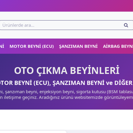
!
Ara:
ARA
NI
MOTOR BEYNI (ECU)
ŞANZIMAN BEYNI
AIRBAG BEYN
OTO ÇIKMA BEYİNLERİ
TOR BEYNİ (ECU), ŞANZIMAN BEYNİ ve DİĞE
şanzıman beyni, enjeksiyon beyni, sigorta kutusu (BSM tablası/be
in iletişime geçiniz. Aradığınız ürünü websitemizde görüntüleye