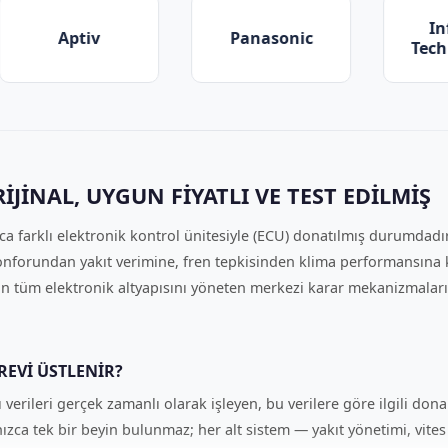
Infineon
Panasonic
Technologies
IJINAL, UYGUN FIYATLI VE TEST EDILMIŞ
a farklı elektronik kontrol ünitesiyle (ECU) donatılmış durumdadı
konforundan yakıt verimine, fren tepkisinden klima performansına k
ın tüm elektronik altyapısını yöneten merkezi karar mekanizmaları
REVI ÜSTLENIR?
ğı verileri gerçek zamanlı olarak işleyen, bu verilere göre ilgili d
zca tek bir beyin bulunmaz; her alt sistem — yakıt yönetimi, vites 