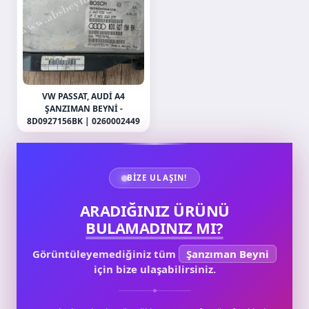
VW PASSAT, AUDI A4
ŞANZIMAN BEYNI -
8D0927156BK | 0260002449
BIZE ULAŞIN!
ARADIĞINIZ ÜRÜNÜ
BULAMADINIZ MI?
Görüntüleyemediğiniz tüm
Şanzıman Beyni
için bize ulaşabilirsiniz.