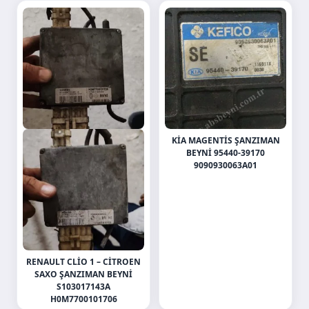
KIA MAGENTIS ŞANZIMAN
BEYNI 95440-39170
9090930063A01
RENAULT CLIO 1 – CITROEN
SAXO ŞANZIMAN BEYNI
S103017143A
H0M7700101706