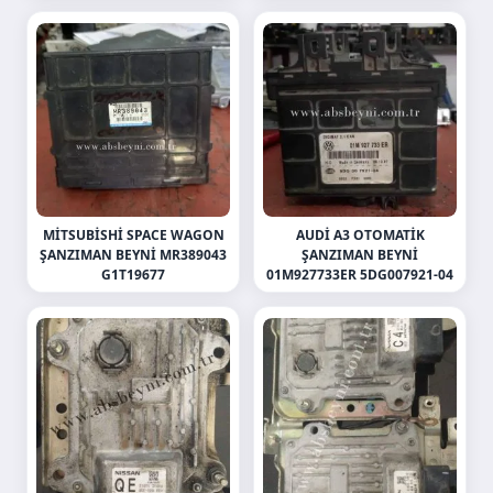
MITSUBISHI SPACE WAGON
AUDI A3 OTOMATIK
ŞANZIMAN BEYNI MR389043
ŞANZIMAN BEYNI
G1T19677
01M927733ER 5DG007921-04