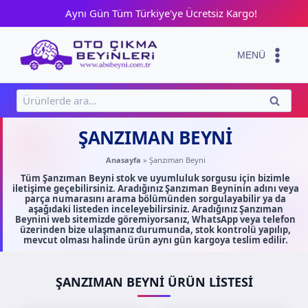
Skip
Aynı Gün Tüm Türkiye'ye Ücretsiz Kargo!
to
content
MENÜ
Ara:
ARA
ŞANZIMAN BEYNI
Anasayfa
»
Şanzıman Beyni
Tüm Şanzıman Beyni stok ve uyumluluk sorgusu için bizimle
iletişime geçebilirsiniz. Aradığınız Şanzıman Beyninin adını veya
parça numarasını arama bölümünden sorgulayabilir ya da
aşağıdaki listeden inceleyebilirsiniz. Aradığınız Şanzıman
Beynini web sitemizde göremiyorsanız, WhatsApp veya telefon
üzerinden bize ulaşmanız durumunda, stok kontrolü yapılıp,
mevcut olması halinde ürün aynı gün kargoya teslim edilir.
ŞANZIMAN BEYNI ÜRÜN LISTESI