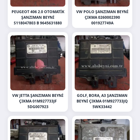
PEUGEOT 406 2.0 OTOMATIK
VW POLO ŞANZIMAN BEYNI
ŞANZIMAN BEYNI
ÇIKMA 0260002390
S118047803 B 9645631880
001927749A
VW JETTA ŞANZIMAN BEYNI
GOLF, BORA, A3 ŞANZIMAN
ÇIKMA 01M927733JF
BEYNI ÇIKMA 01M927733JQ
5DG007923
5WK33442