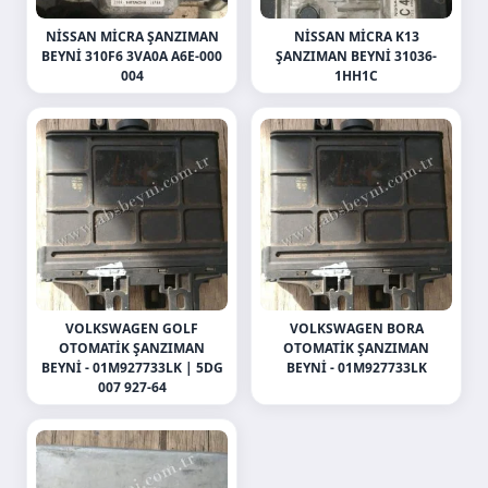
NISSAN MICRA ŞANZIMAN
NISSAN MICRA K13
BEYNI 310F6 3VA0A A6E-000
ŞANZIMAN BEYNI 31036-
004
1HH1C
VOLKSWAGEN GOLF
VOLKSWAGEN BORA
OTOMATIK ŞANZIMAN
OTOMATIK ŞANZIMAN
BEYNI - 01M927733LK | 5DG
BEYNI - 01M927733LK
007 927-64