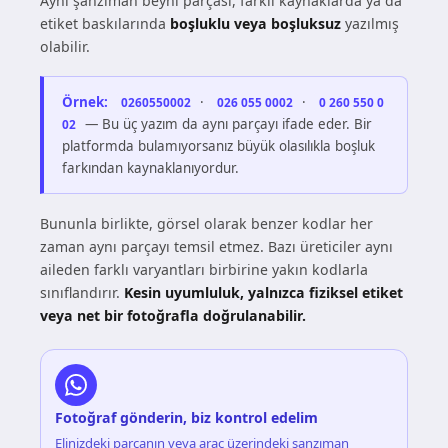
Aynı şanzıman beyni parçası, farklı kaynaklarda ya da
etiket baskılarında
boşluklu veya boşluksuz
yazılmış
olabilir.
Örnek:
·
·
0260550002
026 055 0002
0 260 550 0
— Bu üç yazım da aynı parçayı ifade eder. Bir
02
platformda bulamıyorsanız büyük olasılıkla boşluk
farkından kaynaklanıyordur.
Bununla birlikte, görsel olarak benzer kodlar her
zaman aynı parçayı temsil etmez. Bazı üreticiler aynı
aileden farklı varyantları birbirine yakın kodlarla
sınıflandırır.
Kesin uyumluluk, yalnızca fiziksel etiket
veya net bir fotoğrafla doğrulanabilir.
Fotoğraf gönderin, biz kontrol edelim
Elinizdeki parçanın veya araç üzerindeki şanzıman