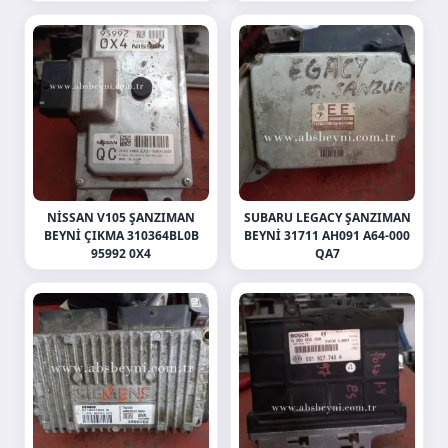
NISSAN V105 ŞANZIMAN
SUBARU LEGACY ŞANZIMAN
BEYNI ÇIKMA 310364BL0B
BEYNI 31711 AH091 A64-000
95992 0X4
QA7