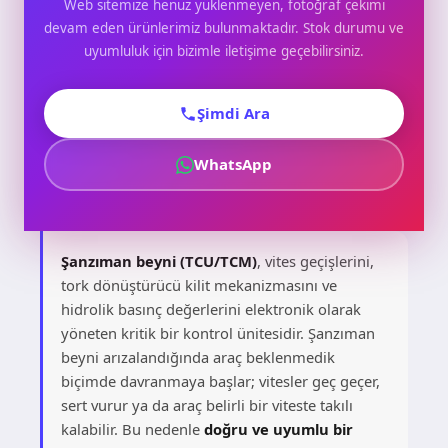
Web sitemize henüz yüklenmeyen, fotoğraf çekimi
devam eden ürünlerimiz bulunmaktadır. Stok durumu ve
uyumluluk için bizimle iletişime geçebilirsiniz.
Şimdi Ara
WhatsApp
Şanzıman beyni (TCU/TCM)
, vites geçişlerini,
tork dönüştürücü kilit mekanizmasını ve
hidrolik basınç değerlerini elektronik olarak
yöneten kritik bir kontrol ünitesidir. Şanzıman
beyni arızalandığında araç beklenmedik
biçimde davranmaya başlar; vitesler geç geçer,
sert vurur ya da araç belirli bir viteste takılı
kalabilir. Bu nedenle
doğru ve uyumlu bir