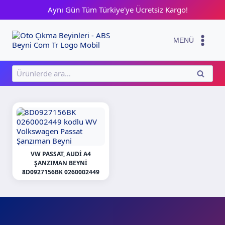
Skip
Aynı Gün Tüm Türkiye'ye Ücretsiz Kargo!
to
content
MENÜ
Ara:
ARA
VW PASSAT, AUDI A4
ŞANZIMAN BEYNI
8D0927156BK 0260002449