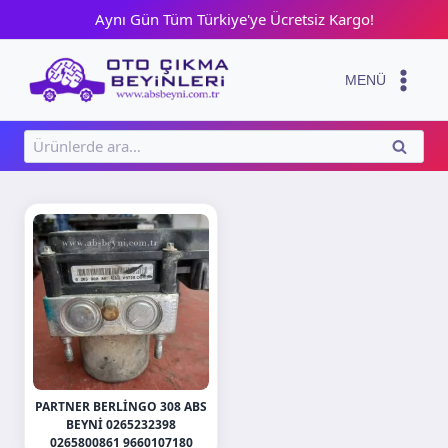
Skip
Aynı Gün Tüm Türkiye'ye Ücretsiz Kargo!
to
content
MENÜ
Ara:
ARA
PARTNER BERLINGO 308 ABS
BEYNI 0265232398
0265800861 9660107180