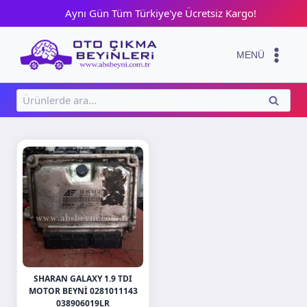
Skip
Aynı Gün Tüm Türkiye'ye Ücretsiz Kargo!
to
content
MENÜ
Ara:
ARA
SHARAN GALAXY 1.9 TDI
MOTOR BEYNI 0281011143
038906019LR