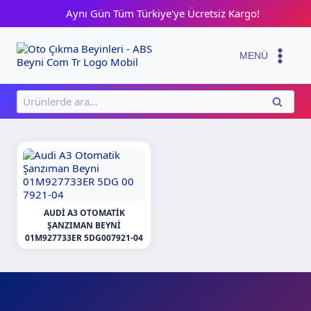
Skip
Aynı Gün Tüm Türkiye'ye Ücretsiz Kargo!
to
content
MENÜ
Ara:
ARA
AUDI A3 OTOMATIK
ŞANZIMAN BEYNI
01M927733ER 5DG007921-04