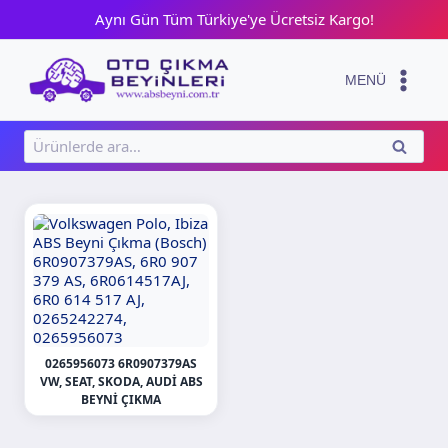
Skip
Aynı Gün Tüm Türkiye'ye Ücretsiz Kargo!
to
content
MENÜ
Ara:
ARA
0265956073 6R0907379AS
VW, SEAT, SKODA, AUDI ABS
BEYNI ÇIKMA