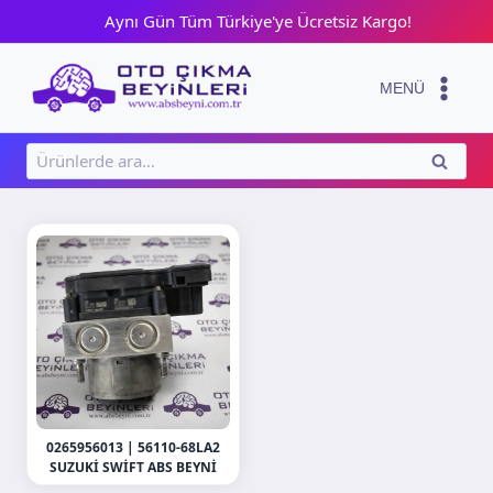
Skip
Aynı Gün Tüm Türkiye'ye Ücretsiz Kargo!
to
content
MENÜ
Ara:
ARA
0265956013 | 56110-68LA2
SUZUKI SWIFT ABS BEYNI