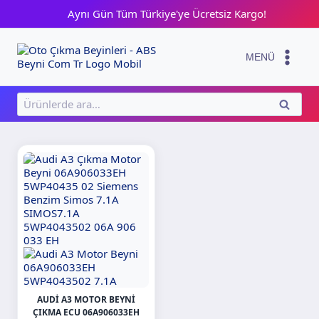
Skip
Aynı Gün Tüm Türkiye'ye Ücretsiz Kargo!
to
content
MENÜ
Ara:
ARA
AUDI A3 MOTOR BEYNI
ÇIKMA ECU 06A906033EH