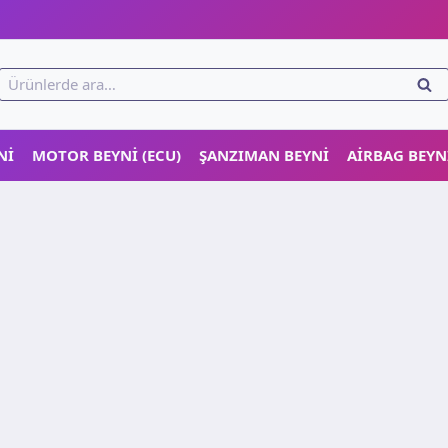
!
Ara:
ARA
NI
MOTOR BEYNI (ECU)
ŞANZIMAN BEYNI
AIRBAG BEYN