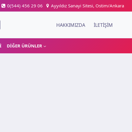
0(544) 456 29 06
Ayyıldız Sanayi Sitesi, Ostim/Ankara
HAKKIMIZDA
İLETIŞIM
I
DIĞER ÜRÜNLER