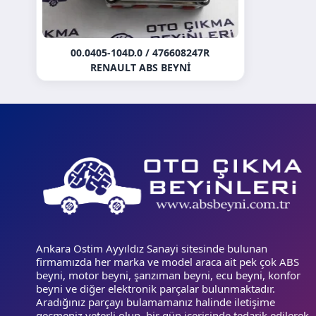
00.0405-104D.0 / 476608247R
RENAULT ABS BEYNI
Ankara Ostim Ayyıldız Sanayi sitesinde bulunan
firmamızda her marka ve model araca ait pek çok ABS
beyni, motor beyni, şanzıman beyni, ecu beyni, konfor
beyni ve diğer elektronik parçalar bulunmaktadır.
Aradığınız parçayı bulamamanız halinde iletişime
geçmeniz yeterli olup, bir gün içerisinde tedarik edilerek