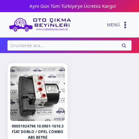
Skip
Aynı Gün Tüm Türkiye'ye Ücretsiz Kargo!
to
content
MENÜ
Ara:
ARA
00051924796 10.0961-1610.3
FIAT DOBLO / OPEL COMBO
ABS BEYNI