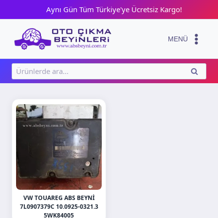
Skip
Aynı Gün Tüm Türkiye'ye Ücretsiz Kargo!
to
content
MENÜ
Ara:
ARA
VW TOUAREG ABS BEYNI
7L0907379C 10.0925-0321.3
5WK84005