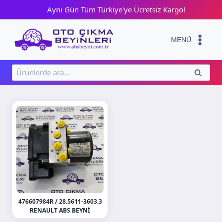
Skip
Aynı Gün Tüm Türkiye'ye Ücretsiz Kargo!
to
content
MENÜ
Ara:
ARA
476607984R / 28.5611-3603.3
RENAULT ABS BEYNI