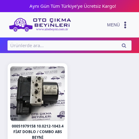
Skip
Aynı Gün Tüm Türkiye'ye Ücretsiz Kargo!
to
content
MENÜ
Ara:
ARA
00051979158 10.0212-1043.4
FIAT DOBLO / COMBO ABS
BEYNI