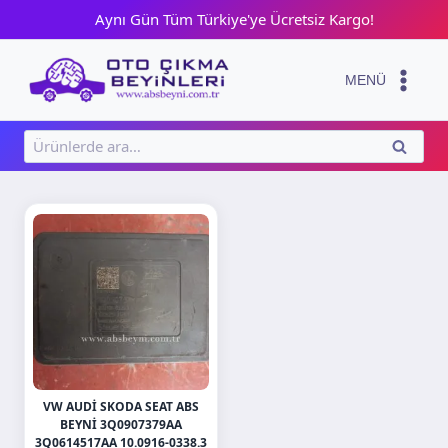
Skip
Aynı Gün Tüm Türkiye'ye Ücretsiz Kargo!
to
content
MENÜ
Ara:
ARA
VW AUDI SKODA SEAT ABS
BEYNI 3Q0907379AA
3Q0614517AA 10.0916-0338.3