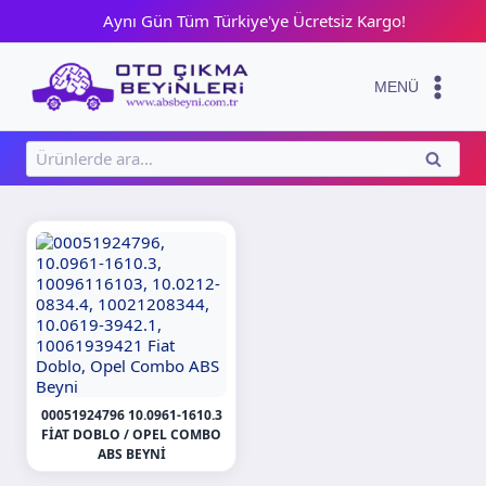
Skip
Aynı Gün Tüm Türkiye'ye Ücretsiz Kargo!
to
content
MENÜ
Ara:
ARA
00051924796 10.0961-1610.3
FIAT DOBLO / OPEL COMBO
ABS BEYNI