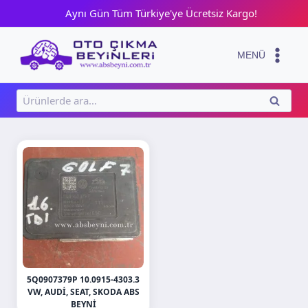
Skip
Aynı Gün Tüm Türkiye'ye Ücretsiz Kargo!
to
content
MENÜ
Ara:
ARA
5Q0907379P 10.0915-4303.3
VW, AUDI, SEAT, SKODA ABS
BEYNI