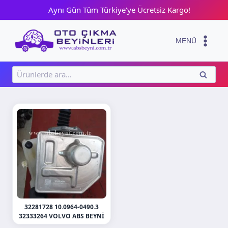
Skip
Aynı Gün Tüm Türkiye'ye Ücretsiz Kargo!
to
content
MENÜ
Ara:
ARA
32281728 10.0964-0490.3
32333264 VOLVO ABS BEYNI