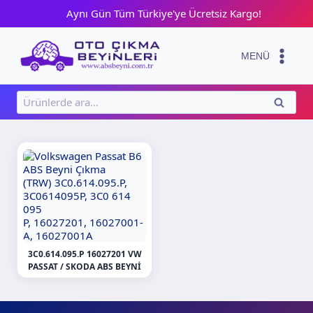
Skip
Aynı Gün Tüm Türkiye'ye Ücretsiz Kargo!
to
content
MENÜ
Ara:
ARA
3C0.614.095.P 16027201 VW
PASSAT / SKODA ABS BEYNI