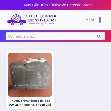
Skip
Aynı Gün Tüm Türkiye'ye Ücretsiz Kargo!
to
content
MENÜ
Ara:
ARA
1K0907379AP 1K0614517BK
VW, AUDI, SKODA ABS BEYNI