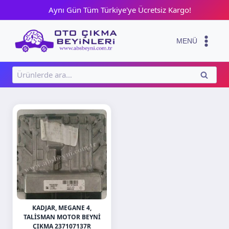
Skip
Aynı Gün Tüm Türkiye'ye Ücretsiz Kargo!
to
content
MENÜ
Ara:
ARA
KADJAR, MEGANE 4,
TALISMAN MOTOR BEYNI
ÇIKMA 237107137R