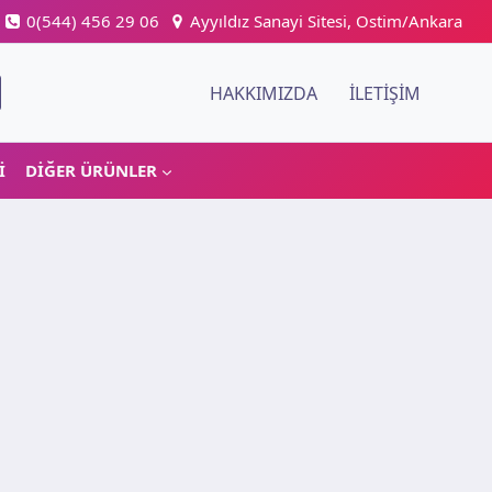
0(544) 456 29 06
Ayyıldız Sanayi Sitesi, Ostim/Ankara
HAKKIMIZDA
İLETIŞIM
I
DIĞER ÜRÜNLER