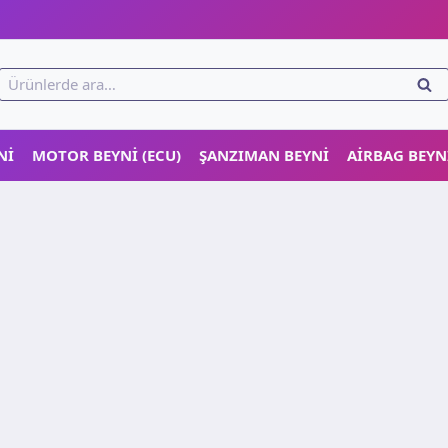
!
Ara:
ARA
NI
MOTOR BEYNI (ECU)
ŞANZIMAN BEYNI
AIRBAG BEYN