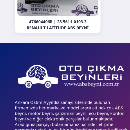
476604406R | 28.5611-0103.3
RENAULT LATITUDE ABS BEYNI
Ankara Ostim Ayyıldız Sanayi sitesinde bulunan
firmamızda her marka ve model araca ait pek çok ABS
beyni, motor beyni, şanzıman beyni, ecu beyni, konfor
beyni ve diğer elektronik parçalar bulunmaktadır.
Aradığınız parçayı bulamamanız halinde iletişime
geçmeniz yeterli olup, bir gün içerisinde tedarik edilerek