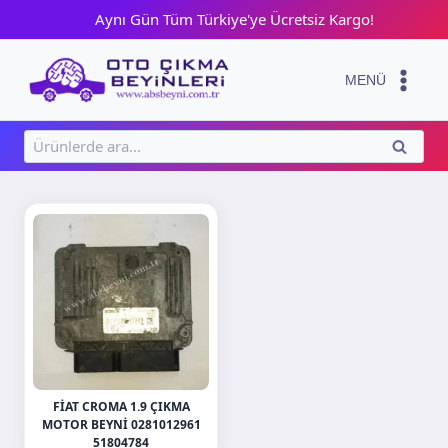
Skip
Aynı Gün Tüm Türkiye'ye Ücretsiz Kargo!
to
content
MENÜ
Ara:
ARA
FIAT CROMA 1.9 ÇIKMA
MOTOR BEYNI 0281012961
51804784