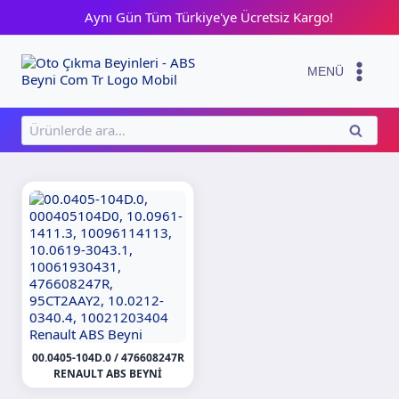
Skip
Aynı Gün Tüm Türkiye'ye Ücretsiz Kargo!
to
content
MENÜ
Ara:
ARA
00.0405-104D.0 / 476608247R
RENAULT ABS BEYNI