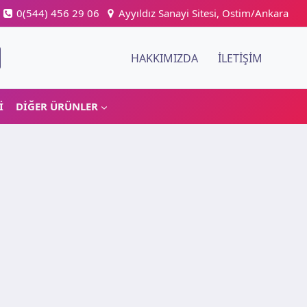
0(544) 456 29 06
Ayyıldız Sanayi Sitesi, Ostim/Ankara
HAKKIMIZDA
İLETIŞIM
I
DIĞER ÜRÜNLER