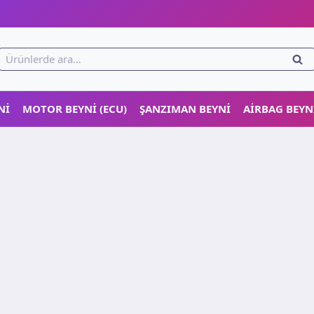
!
Ara:
ARA
NI
MOTOR BEYNI (ECU)
ŞANZIMAN BEYNI
AIRBAG BEYN