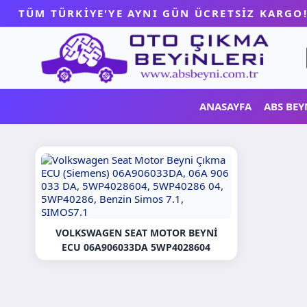
Skip
TÜM TÜRKİYE'YE AYNI GÜN ÜCRETSİZ KARGO
to
content
ANASAYFA
ABS BEY
VOLKSWAGEN SEAT MOTOR BEYNI
ECU 06A906033DA 5WP4028604