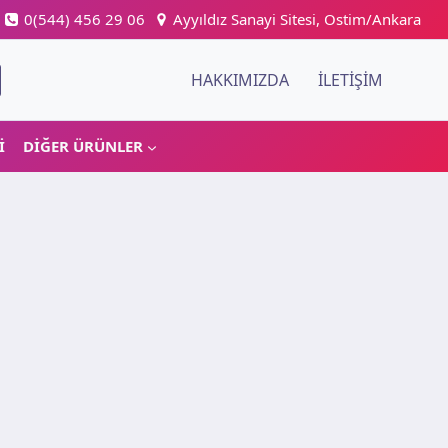
0(544) 456 29 06
Ayyıldız Sanayi Sitesi, Ostim/Ankara
HAKKIMIZDA
İLETIŞIM
I
DIĞER ÜRÜNLER