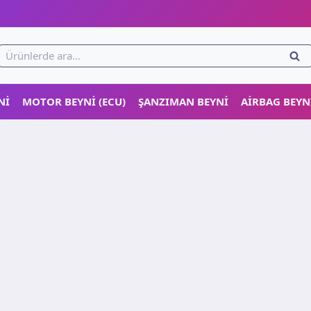
!
Ara:
ARA
NI
MOTOR BEYNI (ECU)
ŞANZIMAN BEYNI
AIRBAG BEYN