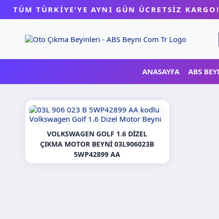
Skip
TÜM TÜRKİYE'YE AYNI GÜN ÜCRETSİZ KARGO
to
content
ANASAYFA
ABS BEY
VOLKSWAGEN GOLF 1.6 DIZEL
ÇIKMA MOTOR BEYNI 03L906023B
5WP42899 AA