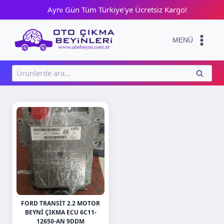
Skip
Aynı Gün Tüm Türkiye'ye Ücretsiz Kargo!
to
content
MENÜ
Ara:
ARA
FORD TRANSIT 2.2 MOTOR
BEYNI ÇIKMA ECU 6C11-
12650-AN 9DDM