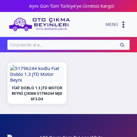
Skip
Aynı Gün Tüm Türkiye'ye Ücretsiz Kargo!
to
content
MENÜ
Ara:
ARA
FIAT DOBLO 1.3 JTD MOTOR
BEYNI ÇIKMA 51796244 MJD
6F3.D4