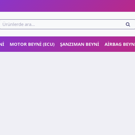
!
Ara:
ARA
NI
MOTOR BEYNI (ECU)
ŞANZIMAN BEYNI
AIRBAG BEYN