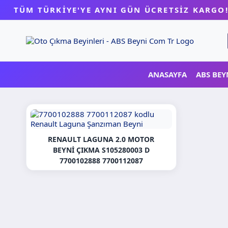
Skip
TÜM TÜRKİYE'YE AYNI GÜN ÜCRETSİZ KARGO
to
content
ANASAYFA
ABS BEY
RENAULT LAGUNA 2.0 MOTOR
BEYNI ÇIKMA S105280003 D
7700102888 7700112087