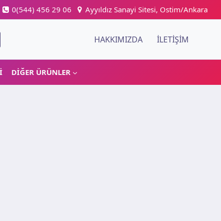
0(544) 456 29 06
Ayyıldız Sanayi Sitesi, Ostim/Ankara
HAKKIMIZDA
İLETIŞIM
I
DIĞER ÜRÜNLER