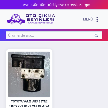
Skip
Aynı Gün Tüm Türkiye'ye Ücretsiz Kargo!
to
content
MENÜ
Ara:
ARA
TOYOTA YARIS ABS BEYNI
44540 0D110 DE VSE 06.2102-