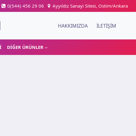
0(544) 456 29 06
Ayyıldız Sanayi Sitesi, Ostim/Ankara
HAKKIMIZDA
İLETIŞIM
I
DIĞER ÜRÜNLER