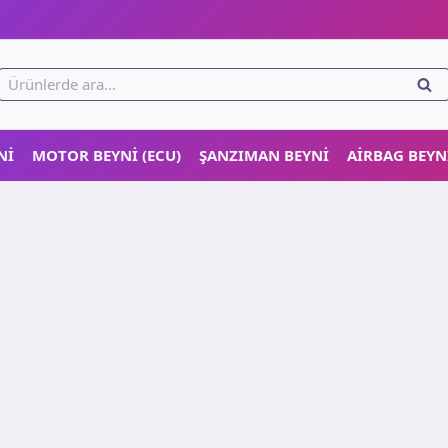
!
Ara:
ARA
NI
MOTOR BEYNI (ECU)
ŞANZIMAN BEYNI
AIRBAG BEYN