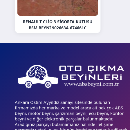
RENAULT CLIO 3 SIGORTA KUTUSU
BSM BEYNI 902663A 674661C
Ankara Ostim Ayyıldız Sanayi sitesinde bulunan
firmamızda her marka ve model araca ait pek çok ABS
beyni, motor beyni, şanzıman beyni, ecu beyni, konfor
beyni ve diğer elektronik parçalar bulunmaktadır.
Aradığınız parçayı bulamamanız halinde iletişime
geçmeniz yeterli olup, bir gün içerisinde tedarik edilerek