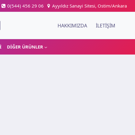
0(544) 456 29 06
Ayyıldız Sanayi Sitesi, Ostim/Ankara
HAKKIMIZDA
İLETIŞIM
I
DIĞER ÜRÜNLER