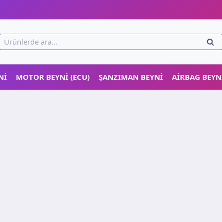
!
Ara:
ARA
NI
MOTOR BEYNI (ECU)
ŞANZIMAN BEYNI
AIRBAG BEYN