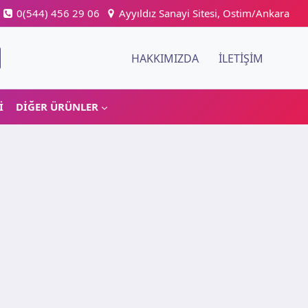
0(544) 456 29 06
Ayyıldız Sanayi Sitesi, Ostim/Ankara
HAKKIMIZDA
İLETIŞIM
I
DIĞER ÜRÜNLER