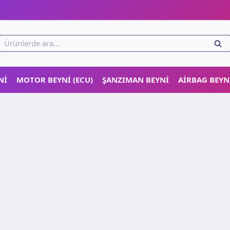
!
Ara:
ARA
NI
MOTOR BEYNI (ECU)
ŞANZIMAN BEYNI
AIRBAG BEYN