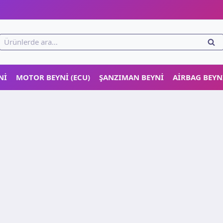
!
Ara:
ARA
NI
MOTOR BEYNI (ECU)
ŞANZIMAN BEYNI
AIRBAG BEYN