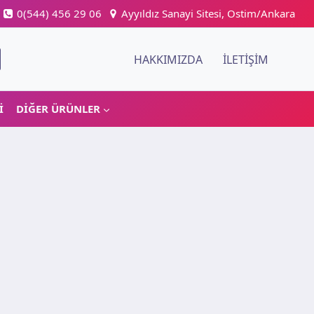
0(544) 456 29 06
Ayyıldız Sanayi Sitesi, Ostim/Ankara
HAKKIMIZDA
İLETIŞIM
I
DIĞER ÜRÜNLER