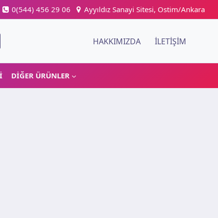
0(544) 456 29 06
Ayyıldız Sanayi Sitesi, Ostim/Ankara
HAKKIMIZDA
İLETIŞIM
I
DIĞER ÜRÜNLER