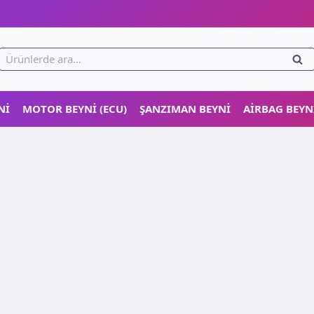
!
Ara:
ARA
NI
MOTOR BEYNI (ECU)
ŞANZIMAN BEYNI
AIRBAG BEYN