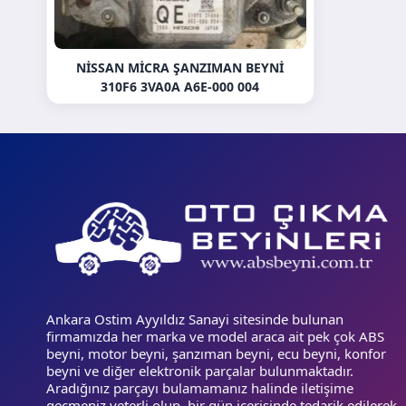
NISSAN MICRA ŞANZIMAN BEYNI
310F6 3VA0A A6E-000 004
Ankara Ostim Ayyıldız Sanayi sitesinde bulunan
firmamızda her marka ve model araca ait pek çok ABS
beyni, motor beyni, şanzıman beyni, ecu beyni, konfor
beyni ve diğer elektronik parçalar bulunmaktadır.
Aradığınız parçayı bulamamanız halinde iletişime
geçmeniz yeterli olup, bir gün içerisinde tedarik edilerek