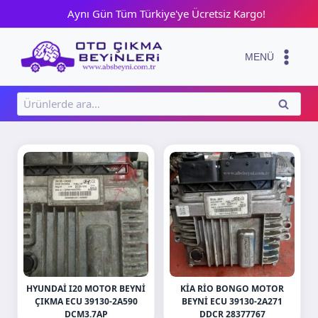
Skip
Aynı Gün Tüm Türkiye'ye Ücretsiz Kargo!
to
content
MENÜ
Ara:
ARA
HYUNDAI I20 MOTOR BEYNI
KIA RIO BONGO MOTOR
ÇIKMA ECU 39130-2A590
BEYNI ECU 39130-2A271
DCM3.7AP
DDCR 28377767