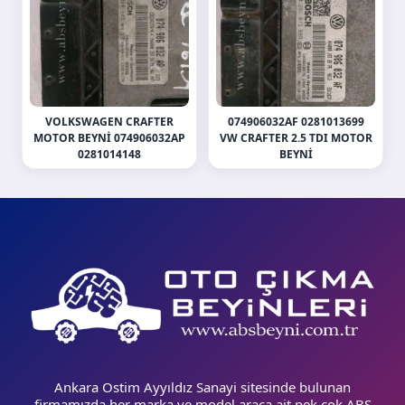
VOLKSWAGEN CRAFTER
074906032AF 0281013699
MOTOR BEYNI 074906032AP
VW CRAFTER 2.5 TDI MOTOR
0281014148
BEYNI
Ankara Ostim Ayyıldız Sanayi sitesinde bulunan
firmamızda her marka ve model araca ait pek çok ABS