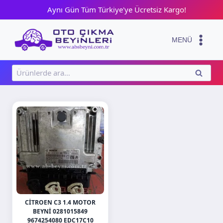
Skip
Aynı Gün Tüm Türkiye'ye Ücretsiz Kargo!
to
content
MENÜ
Ara:
ARA
CITROEN C3 1.4 MOTOR
BEYNI 0281015849
9674254080 EDC17C10