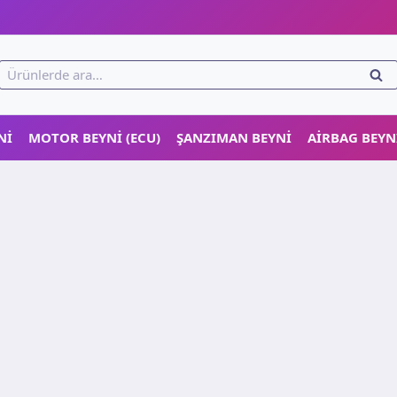
!
Ara:
ARA
NI
MOTOR BEYNI (ECU)
ŞANZIMAN BEYNI
AIRBAG BEYN