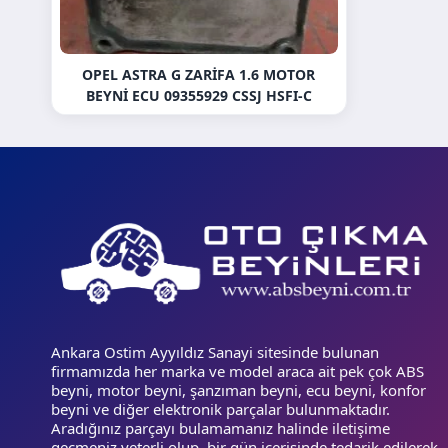
OPEL ASTRA G ZARIFA 1.6 MOTOR
BEYNI ECU 09355929 CSSJ HSFI-C
Ankara Ostim Ayyıldız Sanayi sitesinde bulunan
firmamızda her marka ve model araca ait pek çok ABS
beyni, motor beyni, şanzıman beyni, ecu beyni, konfor
beyni ve diğer elektronik parçalar bulunmaktadır.
Aradığınız parçayı bulamamanız halinde iletişime
geçmeniz yeterli olup, bir gün içerisinde tedarik edilerek