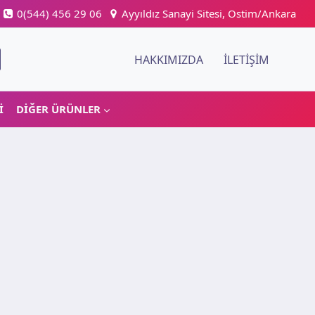
0(544) 456 29 06
Ayyıldız Sanayi Sitesi, Ostim/Ankara
HAKKIMIZDA
İLETIŞIM
I
DIĞER ÜRÜNLER