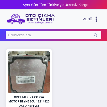
Skip
Aynı Gün Tüm Türkiye'ye Ücretsiz Kargo!
to
content
MENÜ
Ara:
ARA
OPEL MERIVA CORSA
MOTOR BEYNI ECU 12214820
DXBD HSFI-2.5