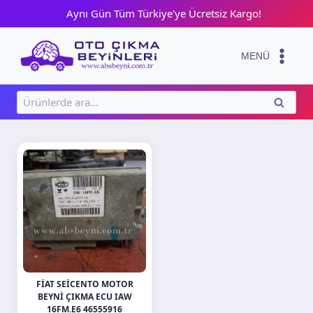
Skip
Aynı Gün Tüm Türkiye'ye Ücretsiz Kargo!
to
content
MENÜ
Ara:
ARA
FIAT SEICENTO MOTOR
BEYNI ÇIKMA ECU IAW
16FM.E6 46555916