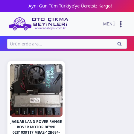
Skip
Aynı Gün Tüm Türkiye'ye Ücretsiz Kargo!
to
content
MENÜ
Ara:
ARA
JAGUAR LAND ROVER RANGE
ROVER MOTOR BEYNI
0281039117 MBA2-12B684-