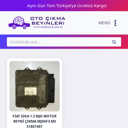
Skip
Aynı Gün Tüm Türkiye'ye Ücretsiz Kargo!
to
content
MENÜ
Ara:
ARA
FIAT IDEA 1.3 MJD MOTOR
BEYNI ÇIKMA MJD6F3.M3
51801407