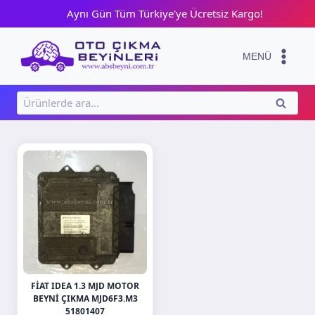
Skip
Aynı Gün Tüm Türkiye'ye Ücretsiz Kargo!
to
content
MENÜ
Ara:
ARA
FIAT IDEA 1.3 MJD MOTOR
BEYNI ÇIKMA MJD6F3.M3
51801407