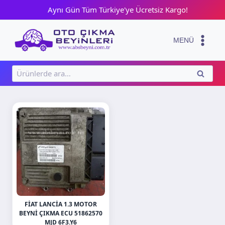
Skip
Aynı Gün Tüm Türkiye'ye Ücretsiz Kargo!
to
content
MENÜ
Ara:
ARA
FIAT LANCIA 1.3 MOTOR
BEYNI ÇIKMA ECU 51862570
MJD 6F3.Y6