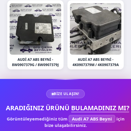
AUDI A7 ABS BEYNI -
AUDI A7 ABS BEYNI -
8W0907379G / 8W0907379J
4K0907379M / 4K0907379A
BIZE ULAŞIN!
ARADIĞINIZ ÜRÜNÜ
BULAMADINIZ MI?
Görüntüleyemediğiniz tüm
Audi A7 ABS Beyni
için
bize ulaşabilirsiniz.