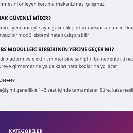
tlenmesini önleyen koruma mekanizması çalışmaz.
MAK GÜVENLI MIDIR?
nite, yeni üniteyle aynı güvenlik performansını sunabilir. Ön
uz bir modül sistemi hatalı çalıştırabilir.
S MODÜLLERI BIRBIRININ YERINE GEÇER MI?
rklı platform ve elektrik mimarisine sahiptir; bu nedenle ik
evreye girmemesine ya da kalıcı hata kodlarına yol açar.
SÜRER?
ğişimi genellikle 1–2 saat içinde tamamlanır. Süre, kasa nesl
KATEGORİLER