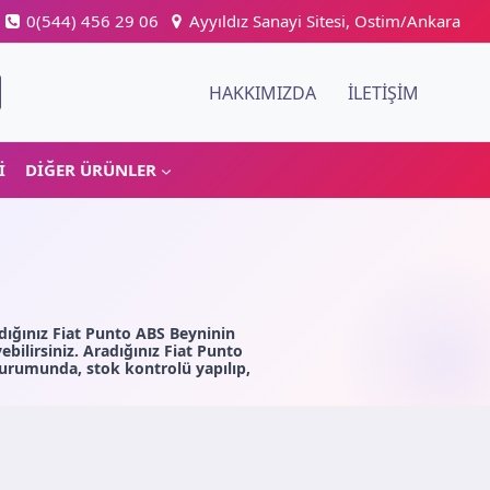
0(544) 456 29 06
Ayyıldız Sanayi Sitesi, Ostim/Ankara
HAKKIMIZDA
İLETIŞIM
I
DIĞER ÜRÜNLER
dığınız Fiat Punto ABS Beyninin
ilirsiniz. Aradığınız Fiat Punto
urumunda, stok kontrolü yapılıp,