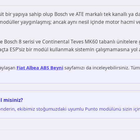
t bir yapıya sahip olup Bosch ve ATE markalı tek kanallı ya d
S modüller yaygınlaşmış; ancak aynı nesil içinde motor hacmi v
e Bosch 8 serisi ve Continental Teves MK60 tabanlı ünitele
çta ESP'siz bir modül kullanmak sistemin çalışmamasına yol aça
paylaşan
Fiat Albea ABS Beyni
sayfamızı da inceleyebilirsiniz. Tüm
l misiniz?
önderin, ekibimiz stoğumuzdaki uyumlu Punto modülünü sizin için 