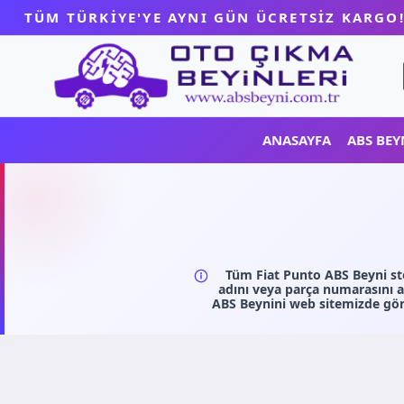
Skip
TÜM TÜRKİYE'YE AYNI GÜN ÜCRETSİZ KARGO
to
content
ANASAYFA
ABS BEY
Tüm Fiat Punto ABS Beyni sto
adını veya parça numarasını a
ABS Beynini web sitemizde gör