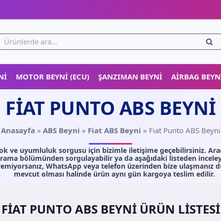
!
Ara:
ARA
NI
MOTOR BEYNI (ECU)
ŞANZIMAN BEYNI
AIRBAG BEYN
FIAT PUNTO ABS BEYNI
Anasayfa
»
ABS Beyni
»
Fiat ABS Beyni
»
Fiat Punto ABS Beyni
k ve uyumluluk sorgusu için bizimle iletişime geçebilirsiniz. Ara
rama bölümünden sorgulayabilir ya da aşağıdaki listeden inceleyeb
emiyorsanız, WhatsApp veya telefon üzerinden bize ulaşmanız d
mevcut olması halinde ürün aynı gün kargoya teslim edilir.
FIAT PUNTO ABS BEYNI ÜRÜN LISTESI