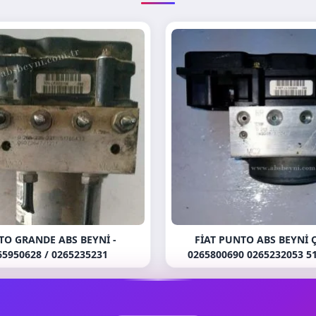
TO GRANDE ABS BEYNI -
FIAT PUNTO ABS BEYNI 
65950628 / 0265235231
0265800690 0265232053 5