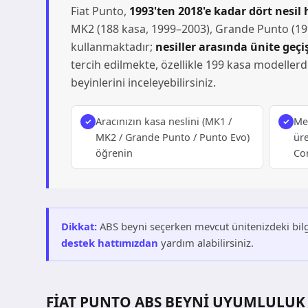
Fiat Punto,
1993'ten 2018'e kadar dört nesil 
MK2 (188 kasa, 1999–2003), Grande Punto (199 
kullanmaktadır;
nesiller arasında ünite geç
tercih edilmekte, özellikle 199 kasa modellerd
beyinlerini inceleyebilirsiniz.
Aracınızın kasa neslini (MK1 /
Me
MK2 / Grande Punto / Punto Evo)
üre
öğrenin
Con
Dikkat:
ABS beyni seçerken mevcut ünitenizdeki bilg
destek hattımızdan
yardım alabilirsiniz.
FIAT PUNTO ABS BEYNI UYUMLULUK 