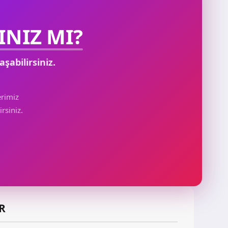
NIZ MI?
aşabilirsiniz.
rimiz
rsiniz.
R