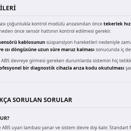
ILERI
ması çoğunlukla kontrol modülü arızasından önce
tekerlek hı
en önce sensör hattının kontrol edilmesi gerekir.
z sensörü kablosunun
süspansiyon hareketleri nedeniyle zam
e ısı döngüsüne uzun süre maruz kalması
sonucunda iç devr
ABS devreye girmesi gereken durumlarda sistemin hiç tetiklen
ofesyonel bir diagnostik cihazla arıza kodu okutulması
şar
SIKÇA SORULAN SORULAR
LUR?
ABS uyarı lambası yanar ve sistem devre dışı kalır. Standar