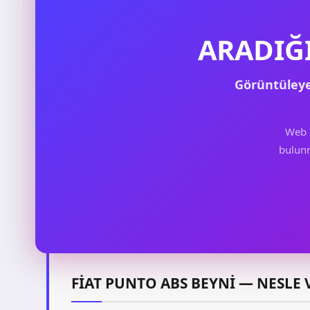
ARADIĞ
Görüntüley
Web 
bulunm
FIAT PUNTO ABS BEYNI — NESL