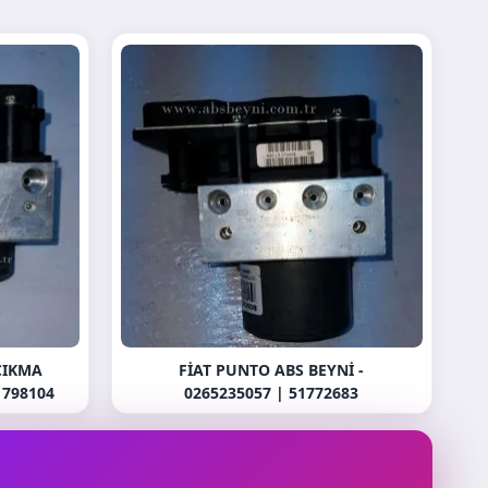
ÇIKMA
FIAT PUNTO ABS BEYNI -
1798104
0265235057 | 51772683