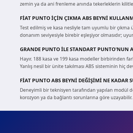
zemin ya da ani frenleme anında tekerleklerin kili
FIAT PUNTO IÇIN ÇIKMA ABS BEYNI KULLAN
Test edilmiş ve kasa nesliyle tam uyumlu bir çıkma ü
donanım seviyesiyle birebir eşleşiyor olmasıdır; uyums
GRANDE PUNTO ILE STANDART PUNTO'NUN AB
Hayır. 188 kasa ve 199 kasa modeller birbirinden fa
Yanlış nesil bir ünite takılması ABS sisteminin hiç d
FIAT PUNTO ABS BEYNI DEĞIŞIMI NE KADAR 
Deneyimli bir teknisyen tarafından yapılan modül de
korozyon ya da bağlantı sorunlarına göre uzayabilir.