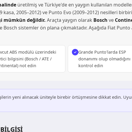
halinde
üretilmiş ve Türkiye'de en yaygın kullanılan modell
kasa, 2005–2012) ve Punto Evo (2009–2012) nesilleri birbir
işi mümkün değildir.
Araçta yaygın olarak
Bosch
ve
Contine
e Bosch sistemler ön plana çıkmaktadır. Aşağıda Fiat Punto a
vcut ABS modülü üzerindeki
Grande Punto'larda ESP
tici bilgisini (Bosch / ATE /
donanımı olup olmadığını
tinental) not edin
kontrol edin
ilerin yeni alınacak üniteyle birebir örtüşmesine dikkat edin. 
BILGISI