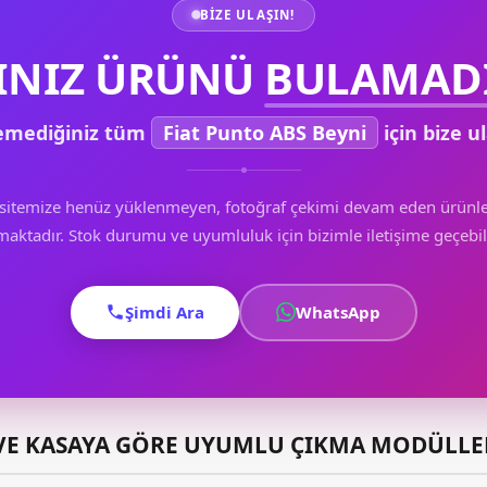
BIZE ULAŞIN!
INIZ ÜRÜNÜ
BULAMADI
emediğiniz tüm
Fiat Punto ABS Beyni
için bize ul
sitemize henüz yüklenmeyen, fotoğraf çekimi devam eden ürünle
aktadır. Stok durumu ve uyumluluk için bizimle iletişime geçebili
Şimdi Ara
WhatsApp
E VE KASAYA GÖRE UYUMLU ÇIKMA MODÜLLE