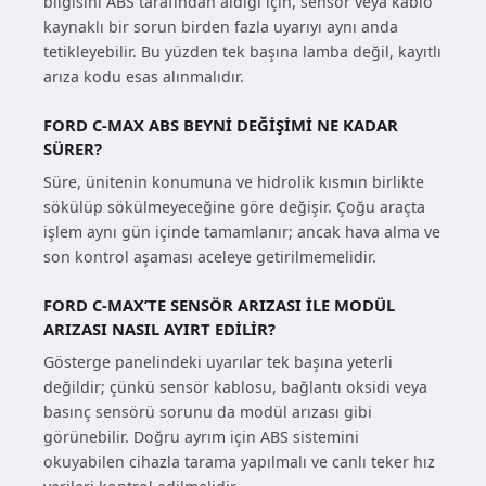
bilgisini ABS tarafındán aldığı için, sensör veya kablo
kaynaklı bir sorun birden fazla uyarıyı aynı anda
tetikleyebilir. Bu yüzden tek başına lamba değil, kayıtlı
arıza kodu esas alınmalıdır.
FORD C-MAX ABS BEYNI DEĞIŞIMI NE KADAR
SÜRER?
Süre, ünitenin konumuna ve hidrolik kısmın birlikte
sökülüp sökülmeyeceğine göre değişir. Çoğu araçta
işlem aynı gün içinde tamamlanır; ancak hava alma ve
son kontrol aşaması aceleye getirilmemelidir.
FORD C-MAX’TE SENSÖR ARIZASI ILE MODÜL
ARIZASI NASIL AYIRT EDILIR?
Gösterge panelindeki uyarılar tek başına yeterli
değildir; çünkü sensör kablosu, bağlantı oksidi veya
basınç sensörü sorunu da modül arızası gibi
görünebilir. Doğru ayrım için ABS sistemini
okuyabilen cihazla tarama yapılmalı ve canlı teker hız