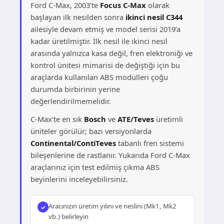
Ford C-Max, 2003’te
Focus C-Max
olarak
başlayan ilk nesilden sonra
ikinci nesil C344
ailesiyle devam etmiş ve model serisi 2019’a
kadar üretilmiştir. İlk nesil ile ikinci nesil
arasında yalnızca kasa değil, fren elektroniği ve
kontrol ünitesi mimarisi de değiştiği için bu
araçlarda kullanılan ABS modülleri çoğu
durumda birbirinin yerine
değerlendirilmemelidir.
C-Max’te en sık
Bosch
ve
ATE/Teves
üretimli
üniteler görülür; bazı versiyonlarda
Continental/ContiTeves
tabanlı fren sistemi
bileşenlerine de rastlanır. Yukarıda Ford C-Max
araçlarınız için test edilmiş çıkma ABS
beyinlerini inceleyebilirsiniz.
Aracınızın üretim yılını ve neslini (Mk1, Mk2
vb.) belirleyin