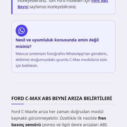
inceleyebilirsiniz. Tüm Ford modelleri için
Ford ABS
Beyni
sayfamızı inceleyebilirsiniz.
Nesil ve uyumluluk konusunda emin değil
misiniz?
Mevcut ünitenizin fotoğrafını WhatsApp'tan gönderin,
ekibimiz stoğumuzdaki uyumlu C-Max modülünü sizin
için belirlesin.
FORD C-MAX ABS BEYNI ARIZA BELIRTILERI
Ford C-Max’te arıza her zaman doğrudan modül
kaynaklı görünmeyebilir. Özellikle ilk nesilde
fren
basınç sensörü
çevresi ve ilgili devre arızaları ABS