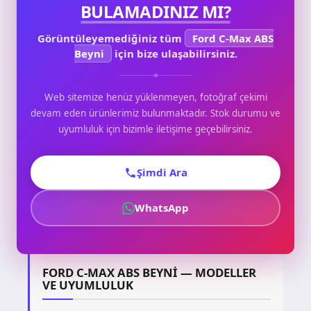
BULAMADINIZ MI?
Görüntüleyemediğiniz tüm
Ford C-Max ABS
Beyni
için bize ulaşabilirsiniz.
Web sitemize henüz yüklenmeyen, fotoğraf çekimi
devam eden ürünlerimiz bulunmaktadır. Stok durumu ve
uyumluluk için bizimle iletişime geçebilirsiniz.
Şimdi Ara
WhatsApp
FORD C-MAX ABS BEYNI — MODELLER
VE UYUMLULUK