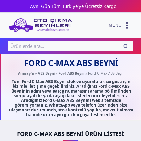
Skip
Aynı Gün Tüm Türkiye'ye Ücretsiz Kargo!
to
content
MENÜ
Ara:
ARA
FORD C-MAX ABS BEYNI
Anasayfa
»
ABS Beyni
»
Ford ABS Beyni
»
Ford C-Max ABS Beyni
Tüm Ford C-Max ABS Beyni stok ve uyumluluk sorgusu için
bizimle iletişime geçebilirsiniz. Aradığınız Ford C-Max ABS
Beyninin adını veya parça numarasını arama bölümünden
sorgulayabilir ya da aşağıdaki listeden inceleyebilirsiniz.
Aradığınız Ford C-Max ABS Beynini web sitemizde
göremiyorsanız, WhatsApp veya telefon üzerinden bize
ulaşmanız durumunda, stok kontrolü yapılıp, mevcut olması
halinde ürün aynı gün kargoya teslim edilir.
FORD C-MAX ABS BEYNI ÜRÜN LISTESI