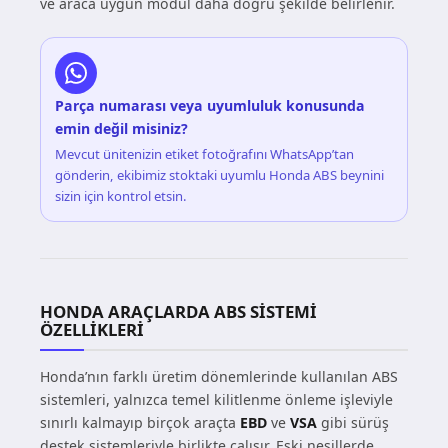
ve araca uygun modül daha doğru şekilde belirlenir.
Parça numarası veya uyumluluk konusunda
emin değil misiniz?
Mevcut ünitenizin etiket fotoğrafını WhatsApp’tan
gönderin, ekibimiz stoktaki uyumlu Honda ABS beynini
sizin için kontrol etsin.
HONDA ARAÇLARDA ABS SISTEMI
ÖZELLIKLERI
Honda’nın farklı üretim dönemlerinde kullanılan ABS
sistemleri, yalnızca temel kilitlenme önleme işleviyle
sınırlı kalmayıp birçok araçta
EBD
ve
VSA
gibi sürüş
destek sistemleriyle birlikte çalışır. Eski nesillerde