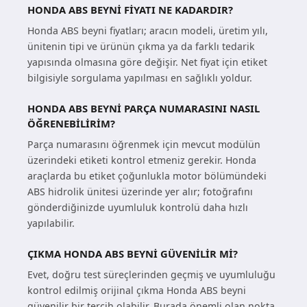
HONDA ABS BEYNI FIYATI NE KADARDIR?
Honda ABS beyni fiyatları; aracın modeli, üretim yılı,
ünitenin tipi ve ürünün çıkma ya da farklı tedarik
yapısında olmasına göre değişir. Net fiyat için etiket
bilgisiyle sorgulama yapılması en sağlıklı yoldur.
HONDA ABS BEYNI PARÇA NUMARASINI NASIL
ÖĞRENEBILIRIM?
Parça numarasını öğrenmek için mevcut modülün
üzerindeki etiketi kontrol etmeniz gerekir. Honda
araçlarda bu etiket çoğunlukla motor bölümündeki
ABS hidrolik ünitesi üzerinde yer alır; fotoğrafını
gönderdiğinizde uyumluluk kontrolü daha hızlı
yapılabilir.
ÇIKMA HONDA ABS BEYNI GÜVENILIR MI?
Evet, doğru test süreçlerinden geçmiş ve uyumluluğu
kontrol edilmiş orijinal çıkma Honda ABS beyni
güvenilir bir tercih olabilir. Burada önemli olan nokta,