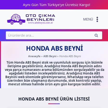
Skip
Aynı Gün Tüm Türkiye'ye Ücretsiz Kargo!
to
content
MENÜ
Ara:
ARA
HONDA ABS BEYNI
Anasayfa
»
ABS Beyni
»
Honda ABS Beyni
Tüm Honda ABS Beyni stok ve uyumluluk sorgusu için bizimle
iletişime geçebilirsiniz. Aradığınız Honda ABS Beyninin adını
veya parça numarasını arama bölümünden sorgulayabilir ya da
aşağıdaki listeden inceleyebilirsiniz. Aradığınız Honda ABS
Beynini web sitemizde göremiyorsanız, WhatsApp veya telefon
üzerinden bize ulaşmanız durumunda, stok kontrolü yapılıp,
mevcut olması halinde ürün aynı gün kargoya teslim edilir.
HONDA ABS BEYNI ÜRÜN LISTESI