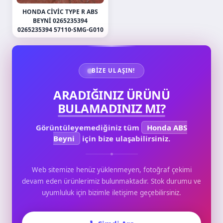
HONDA CIVIC TYPE R ABS
BEYNI 0265235394
0265235394 57110-SMG-G010
BIZE ULAŞIN!
ARADIĞINIZ ÜRÜNÜ
BULAMADINIZ MI?
Görüntüleyemediğiniz tüm
Honda ABS
Beyni
için bize ulaşabilirsiniz.
Web sitemize henüz yüklenmeyen, fotoğraf çekimi
devam eden ürünlerimiz bulunmaktadır. Stok durumu ve
uyumluluk için bizimle iletişime geçebilirsiniz.