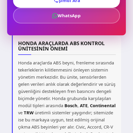
Şimdi Ara
WhatsApp
HONDA ARAÇLARDA ABS KONTROL
ÜNITESININ ÖNEMI
Honda araçlarda ABS beyni, frenleme sırasında
tekerleklerin kilitlenmesini önleyen sistemin
yönetim merkezidir. Bu ünite, sensörlerden
gelen verileri anlık olarak değerlendirir ve sürüş
güvenliğini destekleyen fren basıncını dengeli
biçimde yönetir. Honda grubunda karşılaşılan
modül tipleri arasında
Bosch
,
ATE
,
Continental
ve
TRW
üretimli sistemler yaygındır; sitemizde
ise bu markaya uygun, test edilmiş orijinal
çıkma ABS beyinleri yer alır. Civic, Accord, CR-V